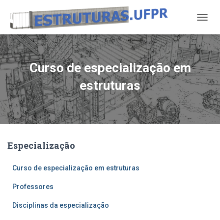
A
L
T
E
R
Curso de especialização em
N
A
estruturas
R
N
A
V
E
G
Especialização
A
Ç
Ã
Curso de especialização em estruturas
O
Professores
Disciplinas da especialização