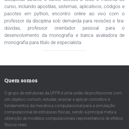
curso, incluindo apostilas, sistemas, aplicativos, códigos e
pacotes em python, encontro online ao vivo com o
professor da disciplina sob demanda para revisões e tira-
dúvidas, professor orientador pessoal para o
desenvolvimento da monografia e banca avaliadora de
monografia para título de especialista.
Quem somos
O grupo de estruturas da UFPR é uma união de professores com
um objetivo comum, estudar, ensinar e aplicar conceitos e
fundamentos da mecânica computacional para a simulação
computacional de estruturas físicas, sendo a principal meta a
obtenção de modelos computacionais representativos de efeitos
físicos reais.