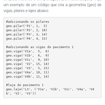
um exemplo de um código que cria a geometria (geo) de
vigas, pilares e lajes abaixo:
#adicionando os pilares

geo.pilar('P1', 1,  5)

geo.pilar('P2', 2, 10)

geo.pilar('P3', 3, 14)

geo.pilar('P4', 4, 15)

#adicionando as vigas do pavimento 1

geo.viga('V1a',  5,  6)

geo.viga('V1b',  6,  9)

geo.viga('V1c',  9, 10)

geo.viga( 'V2', 15, 14)

geo.viga( 'V3',  5, 15)

geo.viga('V4a', 10, 11)

geo.viga('V4b', 11, 14)

#laje do pavimento 1

geo.laje('L3', ('V1a', 'V1b', 'V1c', 'V4a', 'V4
b', 'V2', 'V3'))