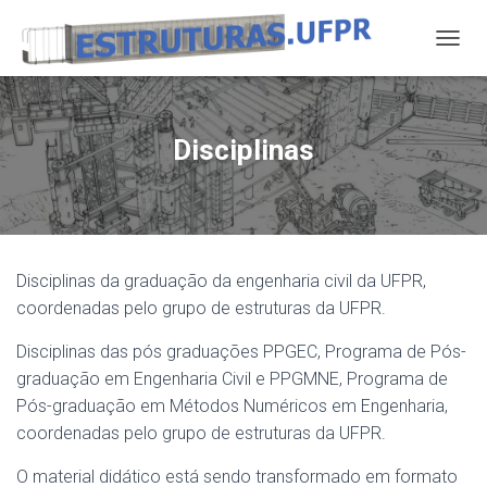
A
L
T
E
R
Disciplinas
N
A
R
N
A
V
Disciplinas da graduação da engenharia civil da UFPR,
E
G
coordenadas pelo grupo de estruturas da UFPR.
A
Ç
Disciplinas das pós graduações PPGEC, Programa de Pós-
Ã
graduação em Engenharia Civil e PPGMNE, Programa de
O
Pós-graduação em Métodos Numéricos em Engenharia,
coordenadas pelo grupo de estruturas da UFPR.
O material didático está sendo transformado em formato